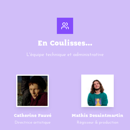
En Coulisses...
L'équipe technique et administrative
Catherine Fauvé
Mathis Desaintmartin
Directrice artistique
Régisseur & production