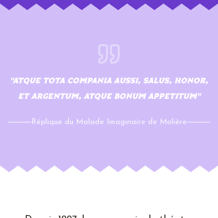
"
ATQUE TOTA COMPANIA AUSSI, SALUS, HONOR,
ET ARGENTUM, ATQUE BONUM APPETITUM
"
Réplique du Malade Imaginaire de Molière