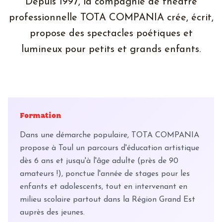
Depuis 1997, la compagnie de théatre
professionnelle TOTA COMPANIA crée, écrit,
propose des spectacles poétiques et
lumineux pour petits et grands enfants.
Centre Culturel Vauban
Notre lieu de création à Toul
Formation
Dans une démarche populaire, TOTA COMPANIA
propose à Toul un parcours d'éducation artistique
dès 6 ans et jusqu'à l'âge adulte (près de 90
amateurs !), ponctue l'année de stages pour les
enfants et adolescents, tout en intervenant en
milieu scolaire partout dans la Région Grand Est
auprès des jeunes.