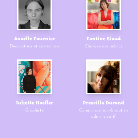
Anaëlle Fournier
Fantine Siaud
Décoratrice et costumière
Chargée des publics
Juliette Hoefler
Prescilla Durand
Graphiste
Communication & soutien
administratif