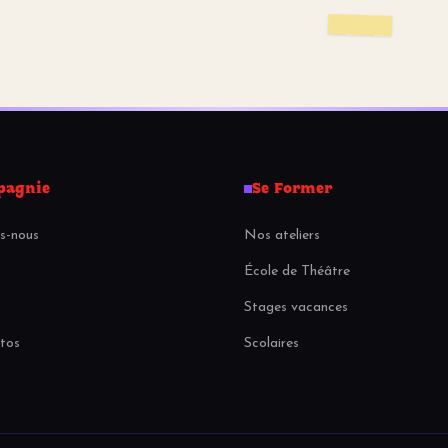
pagnie
Se Former
s-nous
Nos ateliers
École de Théâtre
Stages vacances
otos
Scolaires