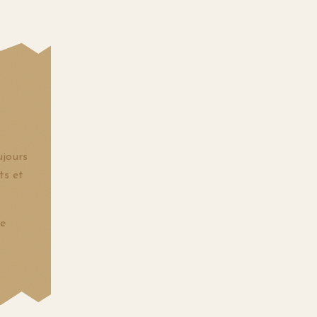
ujours
ts et
de