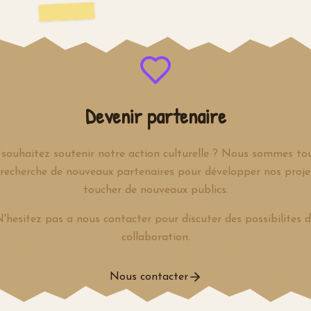
Devenir partenaire
souhaitez soutenir notre action culturelle ? Nous sommes to
 recherche de nouveaux partenaires pour développer nos proje
toucher de nouveaux publics.
'hesitez pas a nous contacter pour discuter des possibilites 
collaboration.
Nous contacter