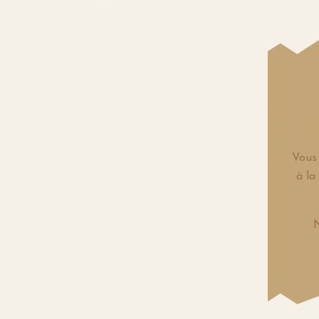
Vous 
à la
N